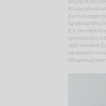
aktuell oft auf Hi
Assistenzhund erk
durch Anzeigen dab
handlungsfähig bl
d. h. sie erlebt e
unterbrechen, ind
Jetzt verankert. D
sie dadurch von a
Alltagssituatione