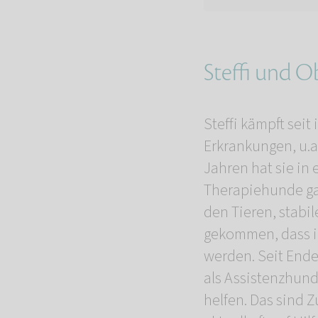
Steffi und O
Steffi kämpft sei
Erkrankungen, u.a
Jahren hat sie in
Therapiehunde gab
den Tieren, stabi
gekommen, dass ih
werden. Seit Ende
als Assistenzhund
helfen. Das sind 