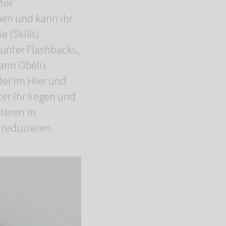
ter
hen und kann ihr
 (Skills)
 unter Flashbacks,
kann Obelix
der im Hier und
er ihr liegen und
teren in
 reduzieren.