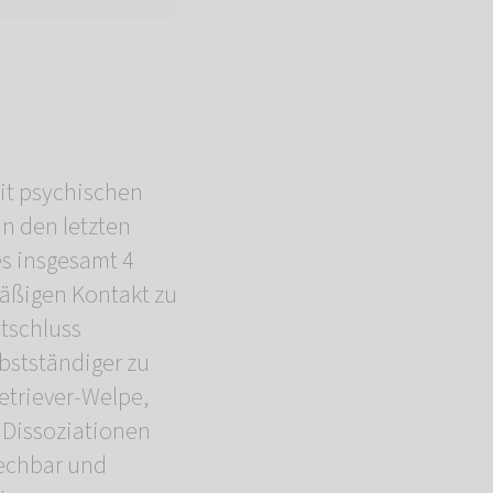
mit psychischen
In den letzten
es insgesamt 4
mäßigen Kontakt zu
ntschluss
bstständiger zu
etriever-Welpe,
i Dissoziationen
rechbar und