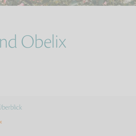
und Obelix
 Überblick
x