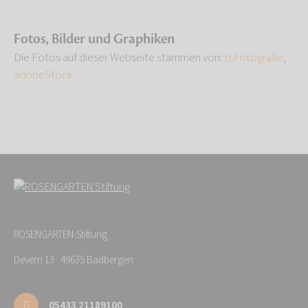
Fotos, Bilder und Graphiken
Die Fotos auf dieser Webseite stammen von:
tsFotografie
,
adobeStock
ROSENGARTEN-Stiftung
Devern 13 · 49635 Badbergen
05433 21189100